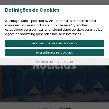
Definições de Cookies
PT
A Portugal Safe – powered by APSEI pode utilizar cookies para
S
memorizar os seus dados de início de sessão, recolher
a
estatísticas para otimizar a funcionalidade do site e para realizar
ações de marketing com base nos seus interesses.
l
t
ACEITAR COOKIES NECESSÁRIOS
a
PREFERÊNCIAS DE COOKIES
r
Notícias
Política de Privacidade
p
a
r
a
o
c
Home
Notícias