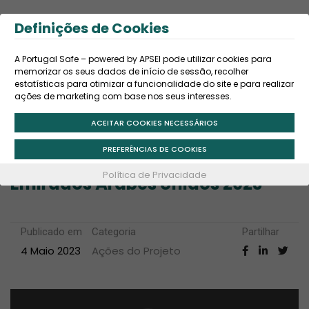
Definições de Cookies
PT
A Portugal Safe – powered by APSEI pode utilizar cookies para
S
Home
Notícias
memorizar os seus dados de início de sessão, recolher
a
estatísticas para otimizar a funcionalidade do site e para realizar
Missão Prospeção e Contacto Emirados Árabes Unidos 2023
ações de marketing com base nos seus interesses.
l
t
ACEITAR COOKIES NECESSÁRIOS
a
PREFERÊNCIAS DE COOKIES
Missão Prospeção e Contacto
r
Política de Privacidade
Emirados Árabes Unidos 2023
p
a
r
Publicado em
Categoria
Partilhar
a
4 Maio 2023
Ações do Projeto
o
c